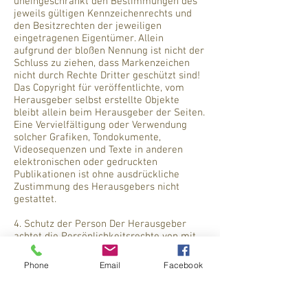
uneingeschränkt den Bestimmungen des
jeweils gültigen Kennzeichenrechts und
den Besitzrechten der jeweiligen
eingetragenen Eigentümer. Allein
aufgrund der bloßen Nennung ist nicht der
Schluss zu ziehen, dass Markenzeichen
nicht durch Rechte Dritter geschützt sind!
Das Copyright für veröffentlichte, vom
Herausgeber selbst erstellte Objekte
bleibt allein beim Herausgeber der Seiten.
Eine Vervielfältigung oder Verwendung
solcher Grafiken, Tondokumente,
Videosequenzen und Texte in anderen
elektronischen oder gedruckten
Publikationen ist ohne ausdrückliche
Zustimmung des Herausgebers nicht
gestattet.
4. Schutz der Person Der Herausgeber
achtet die Persönlichkeitsrechte von mit
Namen oder Bild zitierten Personen. Sollte
eine solche Person sich in ihrem
Phone
Email
Facebook
Namensrecht oder Recht am eigenen Bild
verletzt fühlen, wird das betreffende Zitat
nach schriftlicher Aufforderung umgehend